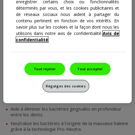
enregistrer certains choix ou fonctionnalités
déterminés par vous, et les cookies publicitaires et
de réseaux sociaux nous aident à partager du
contenu pertinent en fonction de vos intérêts. En
savoir plus sur les cookies et la façon dont nous les
utilisons dans notre avis de confidentialité
Avis de
parodontax Gencives+ Sensibilité &
confidentialité
Haleine
Est cliniquement prouvé efficace
Tout rejeter
Tout accepter
pour des gencives saines, contre les
dents sensibles et la mauvaise
haleine.
Régalges des cookies
Aide à promouvoir la santé de gencives.
Aide à éliminer les bactéries gingivales en profondeur
entre les dents.
Neutralise les bactéries à l’origine de la mauvaise haleine
grâce à la technologie Pro-Neutra.