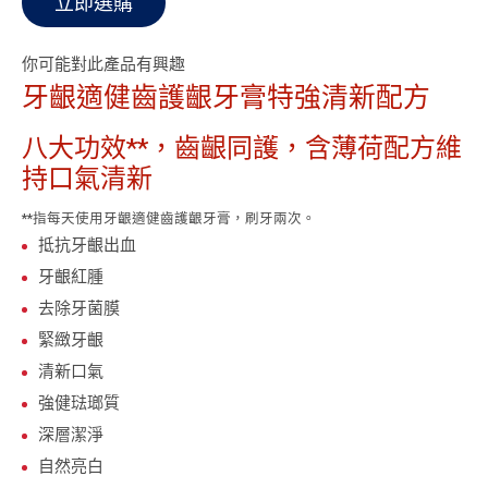
立即選購
你可能對此產品有興趣
牙齦適健齒護齦牙膏
特強清新配方
八大功效**，齒齦同護，含薄荷配方維
持口氣清新
**指每天使用牙齦適健齒護齦牙膏，刷牙兩次。
抵抗牙齦出血
牙齦紅腫
去除牙菌膜
緊緻牙齦
清新口氣
強健琺瑯質
深層潔淨
自然亮白