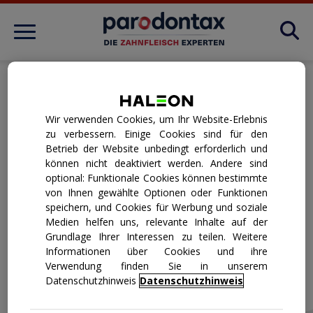
Produkte
Startseite
/
Kontakt
Tipps
Wir verwenden Cookies, um Ihr Website-Erlebnis
zu verbessern. Einige Cookies sind für den
KONTAKT
Betrieb der Website unbedingt erforderlich und
Pflege
können nicht deaktiviert werden. Andere sind
Wir würden gerne von Ihnen hören. Wenn Sie Fragen haben
optional: Funktionale Cookies können bestimmte
oder uns Ihre Meinung zu parodontax Produkten mitteilen
von Ihnen gewählte Optionen oder Funktionen
möchten, wenden Sie sich bitte an:
speichern, und Cookies für Werbung und soziale
Erkrankung
Telefon: 0800 6645626 (für Anrufer aus Deutschland)
Medien helfen uns, relevante Inhalte auf der
Grundlage Ihrer Interessen zu teilen. Weitere
08000 70259 (für Anrufer aus Österreich)
Informationen über Cookies und ihre
Verwendung finden Sie in unserem
Email: consumer.contact@gsk.com
Active Repair
Datenschutzhinweis
Datenschutzhinweis
Internet: www.gsk-consumer.de