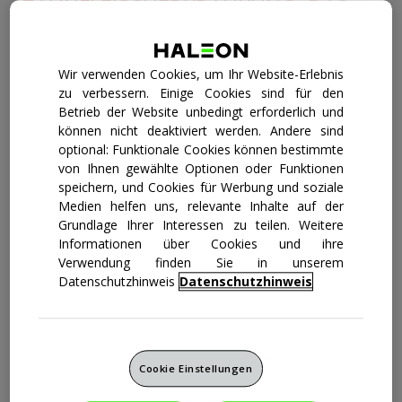
ZAHNFLEISCHERKRANKUNG: DAS
MÜSSEN SIE WISSEN
Stärkung & Schutz
Halitosis ist der medizinische Fachbegriff für Mundgeruch.
Wir verwenden Cookies, um Ihr Website-Erlebnis
Dafür können verschiedene Ursachen in Frage kommen:
zu verbessern. Einige Cookies sind für den
von dem, was wir essen und trinken, bis hin zur Zahn- und
Betrieb der Website unbedingt erforderlich und
Zahnfleischpflege.
können nicht deaktiviert werden. Andere sind
optional: Funktionale Cookies können bestimmte
Wenn Sie Mundgeruch haben, könnte dies aber auch ein
von Ihnen gewählte Optionen oder Funktionen
Anzeichen für ein ernsthafteres Problem sein, z. B.
eine
Zahnfleischerkrankung
.
speichern, und Cookies für Werbung und soziale
Medien helfen uns, relevante Inhalte auf der
Grundlage Ihrer Interessen zu teilen. Weitere
Informationen über Cookies und ihre
Verwendung finden Sie in unserem
Datenschutzhinweis
Datenschutzhinweis
Cookie Einstellungen