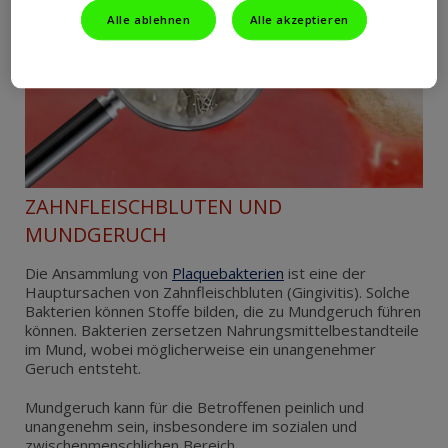
Alle ablehnen
Alle akzeptieren
ZAHNFLEISCHBLUTEN UND
MUNDGERUCH
Die Ansammlung von
Plaquebakterien
ist eine der
Hauptursachen von Zahnfleischbluten (Gingivitis). Solche
Bakterien können Stoffe bilden, die zu Mundgeruch führen
können. Bakterien zersetzen Nahrungsmittelbestandteile
im Mund, wobei möglicherweise ein unangenehmer
Geruch entsteht.
Mundgeruch kann für die Betroffenen peinlich und
unangenehm sein, insbesondere im sozialen und
zwischenmenschlichen Bereich.