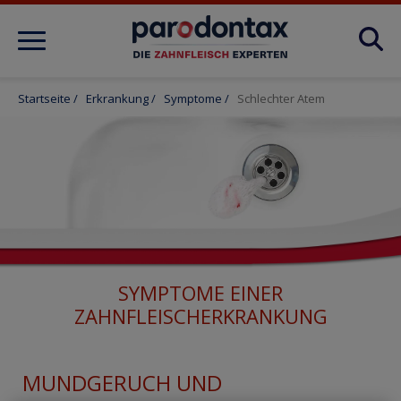
Produkte
Startseite
/
Erkrankung
/
Symptome
/
Schlechter Atem
Tipps
Pflege
Erkrankung
SYMPTOME EINER
ZAHNFLEISCHERKRANKUNG
Active Repair
MUNDGERUCH UND