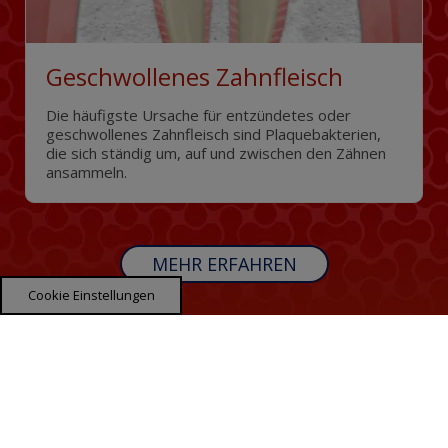
Geschwollenes Zahnfleisch
Die häufigste Ursache für entzündetes oder
geschwollenes Zahnfleisch sind Plaquebakterien,
die sich ständig um, auf und zwischen den Zähnen
ansammeln.
MEHR ERFAHREN
Cookie Einstellungen