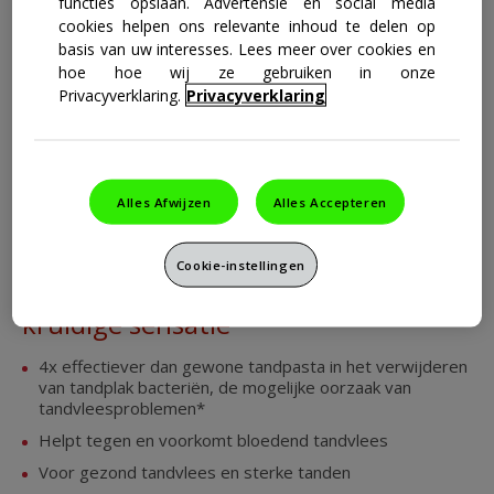
functies opslaan. Advertensie en social media
cookies helpen ons relevante inhoud te delen op
basis van uw interesses. Lees meer over cookies en
hoe hoe wij ze gebruiken in onze
Privacyverklaring.
Privacyverklaring
parodontax Herbal Fresh
Tandpasta
Alles Afwijzen
Alles Accepteren
Herbal Fresh heeft een unieke
smaak-combinatie van bergamot en
Cookie-instellingen
mint voor een schone, frisse en
kruidige sensatie
4x effectiever dan gewone tandpasta in het verwijderen
van tandplak bacteriën, de mogelijke oorzaak van
tandvleesproblemen*
Helpt tegen en voorkomt bloedend tandvlees
Voor gezond tandvlees en sterke tanden