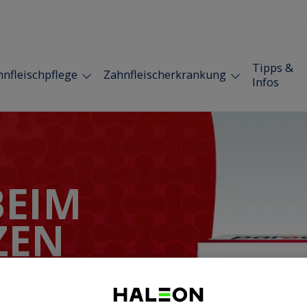
Tipps &
nfleischpflege
Zahnfleischerkrankung
Infos
BEIM
ZEN