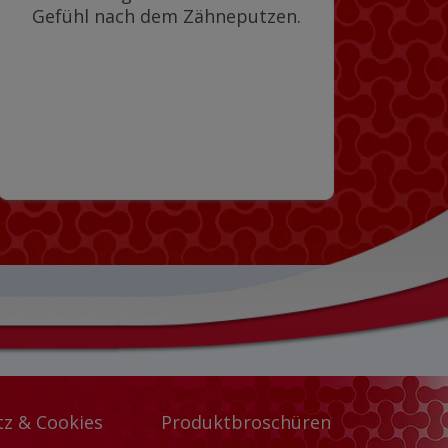
Gefühl nach dem Zähneputzen.
Ent
de
z & Cookies
Produktbroschüren