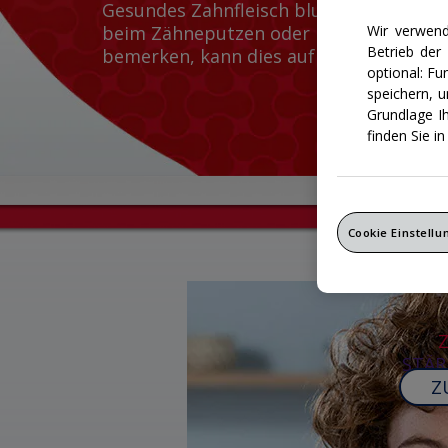
Gesundes Zahnfleisch blutet nicht. Wen
Wir verwend
beim Zähneputzen oder beim Anwenden
Betrieb der
bemerken, kann dies auf eine Zahnfleis
optional: F
speichern, 
Grundlage I
finden Sie i
Cookie Einstell
STÄR
Z