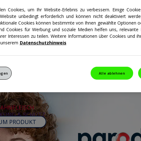
n Sie also Blutspuren
en Cookies, um Ihr Website-Erlebnis zu verbessern. Einige Cookie
 von Zahnseide
 Website unbedingt erforderlich und können nicht deaktiviert werde
cherkrankung hindeuten.
unktionale Cookies können bestimmte von Ihnen gewählte Optionen o
und Cookies für Werbung und soziale Medien helfen uns, relevante I
hrer Interessen zu teilen. Weitere Informationen über Cookies und 
n unserem
Datenschutzhinweis
ungen
Alle ablehnen
ZAHNFLEISCH
KUNG & SCHUTZ
UM PRODUKT