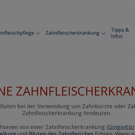
Tipps &
nfleischpflege
Zahnfleischerkrankung
Infos
INE ZAHNFLEISCHERKR
 Bluten bei der Verwendung von Zahnbürste oder Za
Zahnfleischerkrankung hindeuten.
hsenen von einer Zahnfleischerkrankung (
Gingivitis
ellung
und
Bluten des Zahnfleisches
führen. Wenn si