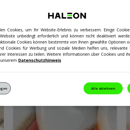
 zu
Zahnverlust
kommen. Deshalb ist es wichtig, ein
frühzeitig und wirksam vorzubeugen.
en Cookies, um Ihr Website-Erlebnis zu verbessern. Einige Cookie
 Website unbedingt erforderlich und können nicht deaktiviert werde
unktionale Cookies können bestimmte von Ihnen gewählte Optionen o
Alle Artikel
Symptome
Ursachen
Stadie
und Cookies für Werbung und soziale Medien helfen uns, relevante I
hrer Interessen zu teilen. Weitere Informationen über Cookies und 
n unserem
Datenschutzhinweis
ungen
Alle ablehnen