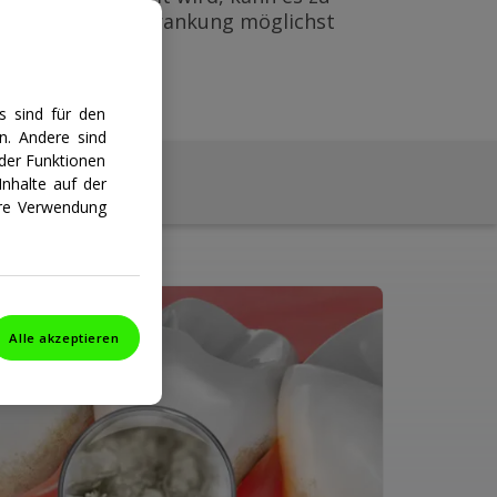
er Zahnfleischerkrankung möglichst
s sind für den
n. Andere sind
der Funktionen
n
nhalte auf der
ihre Verwendung
Alle akzeptieren