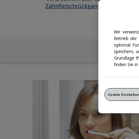
Zahnfleischrückgang
und letztlich
Wir verwend
Betrieb der
optional: F
speichern, 
Grundlage I
finden Sie i
Cookie Einstell