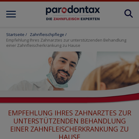
Produkte
Startseite
/
Zahnfleischpflege
/
Empfehlung Ihres Zahnarztes zur unterstützenden Behandlung
einer Zahnfleischerkrankung zu Hause
Zahnfleischpflege
Zahnfleischerkrankung
Tipps & Infos
EMPFEHLUNG IHRES ZAHNARZTES ZUR
UNTERSTÜTZENDEN BEHANDLUNG
Active Repair
EINER ZAHNFLEISCHERKRANKUNG ZU
HAUSE