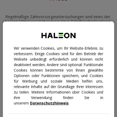
Stärkung & Schutz
Regelmäßige Zahnvorsorgeuntersuchungen sind eines der
besten Mittel zur Vorbeugung einer Zahnfleischerkrankung.
Hier einige Expertentipps, die helfen, Zähne und
Zahnfleisch zwischen den Zahnarztbesuchen gesund zu
halten.
Möglicherweise fallen Ihnen gewisse Anzeichen einer
Wir verwenden Cookies, um Ihr Website-Erlebnis zu
Zahnfleischerkrankung wie geschwollenes, gerötetes
verbessern. Einige Cookies sind für den Betrieb der
Zahnfleisch oder
Zahnfleischbluten
auf, aber Ihnen wird
Website unbedingt erforderlich und können nicht
erst klar, dass Sie Zahnfleischprobleme haben, wenn Sie
deaktiviert werden. Andere sind optional: Funktionale
beim Zahnarzt sind. Da eine
Gingivitis
, das erste Stadium
Cookies können bestimmte von Ihnen gewählte
einer Zahnfleischerkrankung, nicht unbedingt schmerzhaft
Optionen oder Funktionen speichern, und Cookies
ist, bleibt sie häufig unerkannt. Auch bei
Rauchern
wird sie
für Werbung und soziale Medien helfen uns,
unter Umständen übersehen, da erste Anzeichen durch
das Rauchen verdeckt werden können.
relevante Inhalte auf der Grundlage Ihrer Interessen
zu teilen. Weitere Informationen über Cookies und
Aus diesem Grund ist es so wichtig, regelmäßig zur
ihre Verwendung finden Sie in
Kontrolle zum Zahnarzt zu gehen, da die Symptome für
unserem
Datenschutzhinweis
eine Zahnfleischerkrankung bei einer professionellen
Untersuchung erkannt werden können, selbst wenn sie
nicht offensichtlich sind, was es Ihnen ermöglicht, die