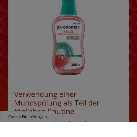
Verwendung einer
Mundspülung als Teil der
täglichen Routine
Cookie Einstellungen
parodontax Tägliche Zahnfleischpflege
Mundspülung hilft nachweislich das Zahnfleisch
gesund zu halten. Wie Sie die Mundspülung richtig