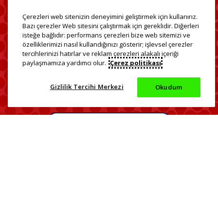
Çerezleri web sitenizin deneyimini geliştirmek için kullanırız.
Bazı çerezler Web sitesini çalıştırmak için gereklidir. Diğerleri
Ağız Kokusuna Neden
isteğe bağlıdır: performans çerezleri bize web sitemizi ve
özelliklerimizi nasıl kullandığınızı gösterir; işlevsel çerezler
Olabilecek 6 Durum
tercihlerinizi hatırlar ve reklam çerezleri alakalı içeriği
paylaşmamıza yardımcı olur.
Çerez politikası
Ağız kokusu neden olan faktörler ve alabileceğiniz
önlemleri keşfedin.
Gizlilik Tercihi Merkezi
Okudum
Daha fazla bilgi edinin
İletişim