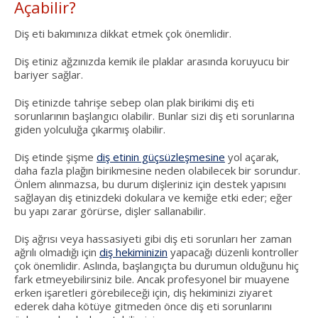
Açabilir?
Diş eti bakımınıza dikkat etmek çok önemlidir.
Diş etiniz ağzınızda kemik ile plaklar arasında koruyucu bir
bariyer sağlar.
Diş etinizde tahrişe sebep olan plak birikimi diş eti
sorunlarının başlangıcı olabilir. Bunlar sizi diş eti sorunlarına
giden yolculuğa çıkarmış olabilir.
Diş etinde şişme
diş etinin güçsüzleşmesine
yol açarak,
daha fazla plağın birikmesine neden olabilecek bir sorundur.
Önlem alınmazsa, bu durum dişleriniz için destek yapısını
sağlayan diş etinizdeki dokulara ve kemiğe etki eder; eğer
bu yapı zarar görürse, dişler sallanabilir.
Diş ağrısı veya hassasiyeti gibi diş eti sorunları her zaman
ağrılı olmadığı için
diş hekiminizin
yapacağı düzenli kontroller
çok önemlidir. Aslında, başlangıçta bu durumun olduğunu hiç
fark etmeyebilirsiniz bile. Ancak profesyonel bir muayene
erken işaretleri görebileceği için, diş hekiminizi ziyaret
ederek daha kötüye gitmeden önce diş eti sorunlarını