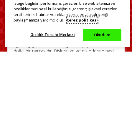
isteğe bağlıdır: performans çerezleri bize web sitemizi ve
özelliklerimizi nasıl kullandığınızı gösterir; işlevsel çerezler
tercihlerinizi hatırlar ve reklam çerezleri alakalı içeriği
paylaşmamıza yardımcı olur.
Çerez politikası
Sağlıklı Yaşam ve Sağlıklı Diş
Etleri İçin Öneriler
Gizlilik Tercihi Merkezi
Okudum
Ağız sağlığınızı korumak sağlıklı bir yaşam tarzının
doğal bir parçasıdır. Dişlerinize ve diş etlerine nasıl
iyi bakacağınızı öğrenin.
Daha fazla bilgi edinin