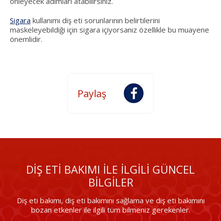
önleyecek adımları atabilirsiniz.
Sigara
kullanımı diş eti sorunlarının belirtilerini
maskeleyebildiği için sigara içiyorsanız özellikle bu muayene
önemlidir.
DİŞ ETİ BAKIMI İLE İLGİLİ GÜNCEL
BİLGİLER
Diş eti bakımı, diş eti bakımını sağlama ve diş eti bakımını
bozan etkenler ile ilgili tüm bilmeniz gerekenler.