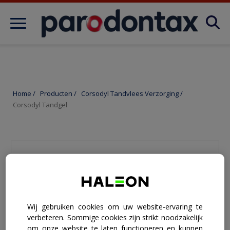
Skip to main content
Over tandvleesaandoeningen
OVER TANDVLEESAANDOENINGEN
Home
/
Producten
/
Corsodyl Tandvlees Verzorging
/
Corsodyl Tandgel
Producten
FAQ
Wij gebruiken cookies om uw website-ervaring te
verbeteren. Sommige cookies zijn strikt noodzakelijk
om onze website te laten functioneren en kunnen