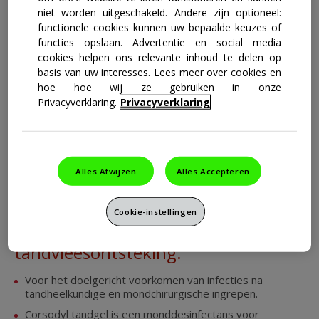
niet worden uitgeschakeld. Andere zijn optioneel:
functionele cookies kunnen uw bepaalde keuzes of
functies opslaan. Advertentie en social media
cookies helpen ons relevante inhoud te delen op
basis van uw interesses. Lees meer over cookies en
hoe hoe wij ze gebruiken in onze
Privacyverklaring.
Privacyverklaring
Alles Afwijzen
Alles Accepteren
2
Corsodyl Tandgel
Cookie-instellingen
Voor kortdurende toepassing bij
tandvleesontsteking.
Voor het doelgericht voorkomen van infecties na
tandheelkundige en mondchirurgische ingrepen.
Corsodyl tandgel is een monddesinfectans voor