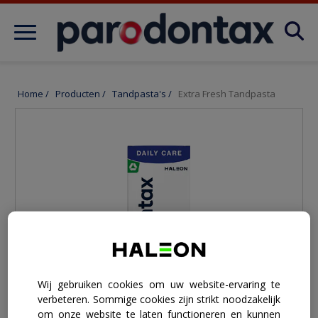
Skip to main content
Over tandvleesaandoeningen
Home
/
Producten
/
Tandpasta's
/
Extra Fresh Tandpasta
OVER TANDVLEESAANDOENINGEN
Producten
FAQ
Wij gebruiken cookies om uw website-ervaring te
verbeteren. Sommige cookies zijn strikt noodzakelijk
om onze website te laten functioneren en kunnen