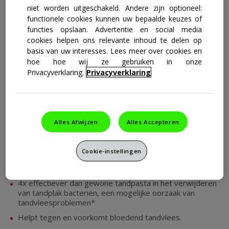
niet worden uitgeschakeld. Andere zijn optioneel:
functionele cookies kunnen uw bepaalde keuzes of
functies opslaan. Advertentie en social media
cookies helpen ons relevante inhoud te delen op
basis van uw interesses. Lees meer over cookies en
hoe hoe wij ze gebruiken in onze
Privacyverklaring.
Privacyverklaring
parodontax Extra Fresh
1
Tandpasta
Formulering met een speciaal
Alles Afwijzen
Alles Accepteren
ingredient dat zorgt voor een
schoon mondgevoel en een
Cookie-instellingen
verkoelende verfrissing.
4x effectiever dan gewone tandpasta in het verwijderen
van tandplak bacteriën, een mogelijke oorzaak van
tandvleesproblemen*
Helpt tegen en voorkomt bloedend tandvlees.