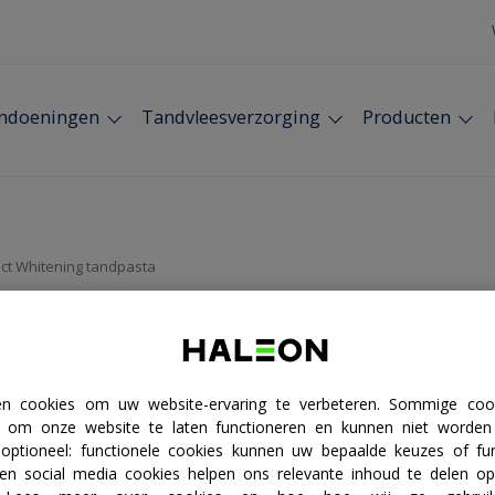
andoeningen
Tandvleesverzorging
Producten
ect Whitening tandpasta
gthen
ng
en cookies om uw website-ervaring te verbeteren. Sommige cooki
k om onze website te laten functioneren en kunnen niet worden 
 optioneel: functionele cookies kunnen uw bepaalde keuzes of fun
gezonder
 en social media cookies helpen ons relevante inhoud te delen o