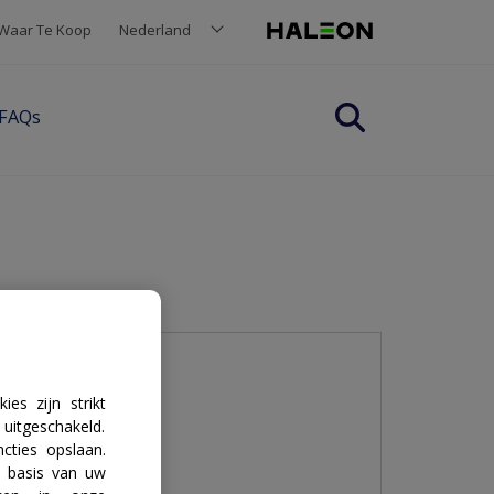
Waar Te Koop
Nederland
FAQs
es zijn strikt
uitgeschakeld.
cties opslaan.
p basis van uw