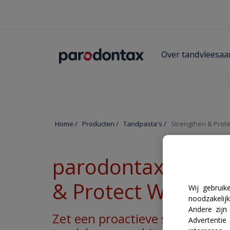
Skip to main content
Over tandvleesa
Home
/
Producten
/
Tandpasta's
/
Strengthen & Prot
parodontax Stren
& Protect Whiteni
Wij gebruik
noodzakelij
Andere zijn
Zet een proactieve stap naar 
Advertentie