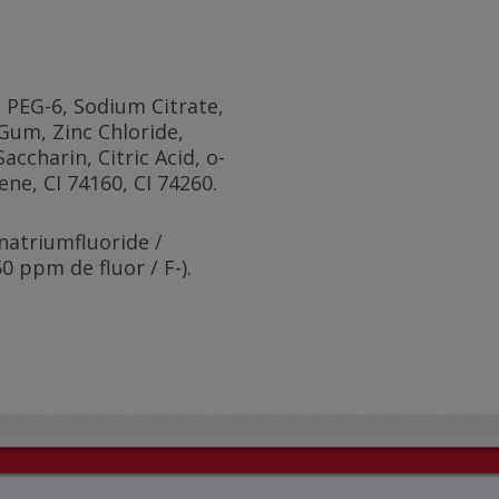
, PEG-6, Sodium Citrate,
Gum, Zinc Chloride,
ccharin, Citric Acid, o-
e, CI 74160, CI 74260.
natriumfluoride /
 ppm de fluor / F-).