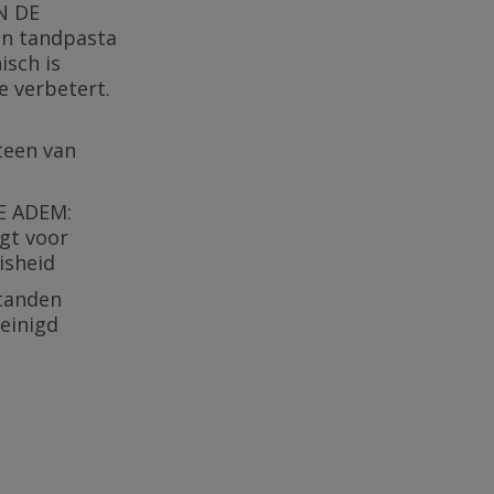
N DE
n tandpasta
isch is
e verbetert.
teen van
E ADEM:
gt voor
isheid
 tanden
einigd